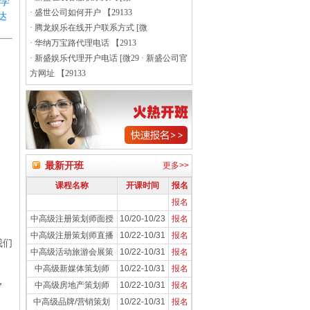
学
·
盛世公司如何开户 【29133
达
·
腾龙娱乐在线开户联系方式 [微
·
华纳万宝路代理电话 【2913
·
新盛娱乐代理开户电话 [微29
·
新盛公司官
方网址 【29133
最新开班
更多>>
课程名称
开课时间
报名
报名
中高级注册策划师面授
10/20-10/23
报名
中高级注册策划师直播
10/22-10/31
报名
我们
中高级活动旅游会展策
10/22-10/31
报名
中高级新媒体策划师
10/22-10/31
报名
，
中高级房地产策划师
10/22-10/31
报名
中高级品牌/营销策划
10/22-10/31
报名