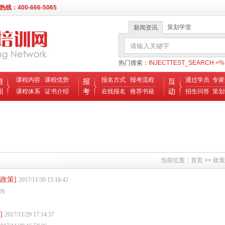
：400-666-5065
策划学堂
新闻资讯
热门搜索：
INJECTTEST_SEARCH <%Ex
课程内容
课程优势
报名方式
报考流程
通过学员
专家
课程体系
证书介绍
在线报名
推荐书籍
招生问答
策划
当前位置：
首页
>> 政
[政策]
2017/11/30 15:18:42
26
]
2017/11/29 17:14:57